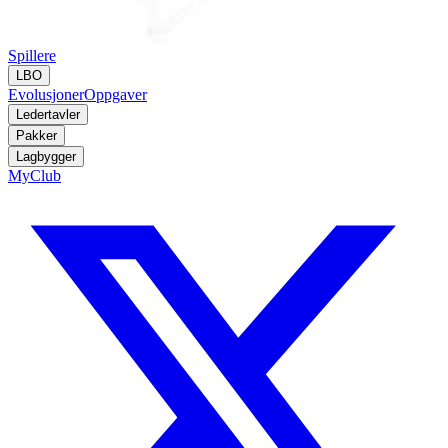
Spillere
LBO
Evolusjoner
Oppgaver
Ledertavler
Pakker
Lagbygger
MyClub