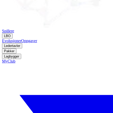
Spillere
LBO
Evolusjoner
Oppgaver
Ledertavler
Pakker
Lagbygger
MyClub