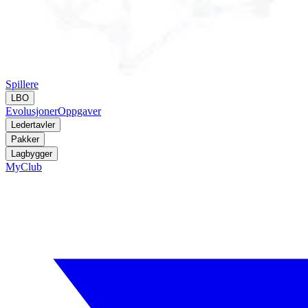
Spillere
LBO
Evolusjoner
Oppgaver
Ledertavler
Pakker
Lagbygger
MyClub