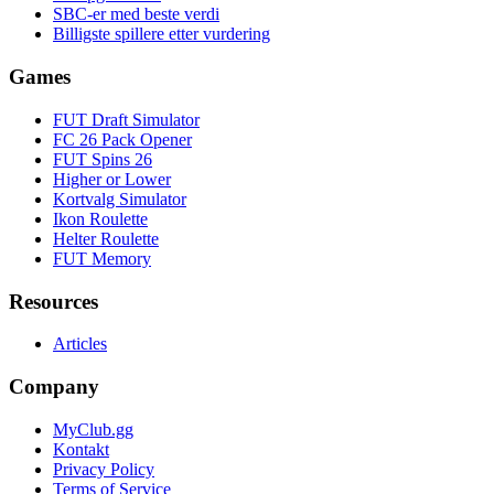
SBC-er med beste verdi
Billigste spillere etter vurdering
Games
FUT Draft Simulator
FC 26 Pack Opener
FUT Spins 26
Higher or Lower
Kortvalg Simulator
Ikon Roulette
Helter Roulette
FUT Memory
Resources
Articles
Company
MyClub.gg
Kontakt
Privacy Policy
Terms of Service