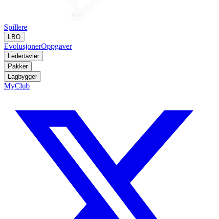
Spillere
LBO
Evolusjoner
Oppgaver
Ledertavler
Pakker
Lagbygger
MyClub