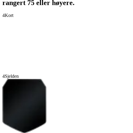
rangert 75 eller høyere.
4
Kort
4
Sjelden