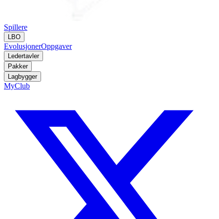
Spillere
LBO
Evolusjoner
Oppgaver
Ledertavler
Pakker
Lagbygger
MyClub