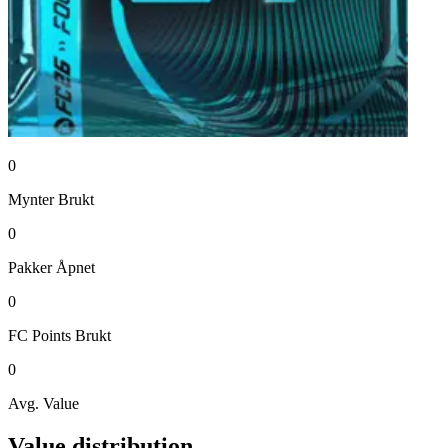
0
Mynter
Brukt
0
Pakker
Åpnet
0
FC Points
Brukt
0
Avg. Value
Value distribution