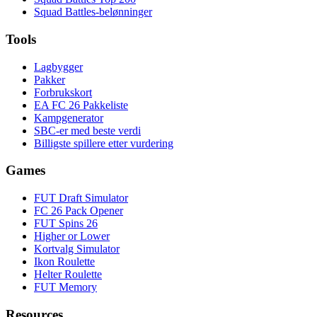
Squad Battles-belønninger
Tools
Lagbygger
Pakker
Forbrukskort
EA FC 26 Pakkeliste
Kampgenerator
SBC-er med beste verdi
Billigste spillere etter vurdering
Games
FUT Draft Simulator
FC 26 Pack Opener
FUT Spins 26
Higher or Lower
Kortvalg Simulator
Ikon Roulette
Helter Roulette
FUT Memory
Resources