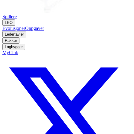
Spillere
LBO
Evolusjoner
Oppgaver
Ledertavler
Pakker
Lagbygger
MyClub