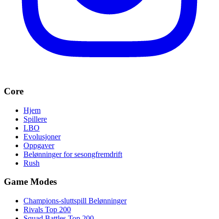
Core
Hjem
Spillere
LBO
Evolusjoner
Oppgaver
Belønninger for sesongfremdrift
Rush
Game Modes
Champions-sluttspill Belønninger
Rivals Top 200
Squad Battles Top 200