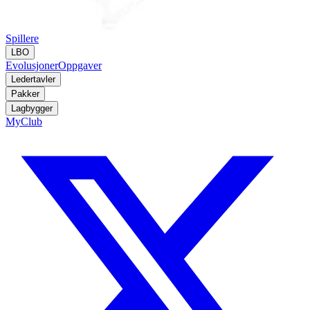
Spillere
LBO
Evolusjoner
Oppgaver
Ledertavler
Pakker
Lagbygger
MyClub