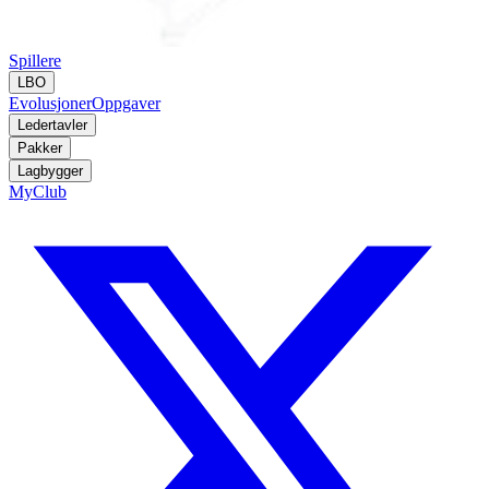
Spillere
LBO
Evolusjoner
Oppgaver
Ledertavler
Pakker
Lagbygger
MyClub