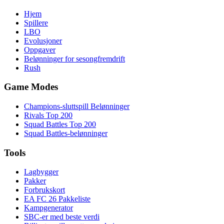
Hjem
Spillere
LBO
Evolusjoner
Oppgaver
Belønninger for sesongfremdrift
Rush
Game Modes
Champions-sluttspill Belønninger
Rivals Top 200
Squad Battles Top 200
Squad Battles-belønninger
Tools
Lagbygger
Pakker
Forbrukskort
EA FC 26 Pakkeliste
Kampgenerator
SBC-er med beste verdi