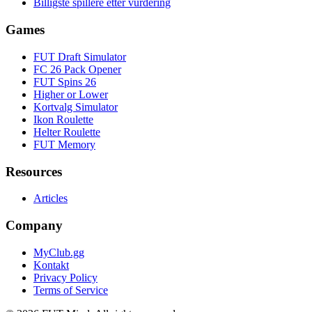
Billigste spillere etter vurdering
Games
FUT Draft Simulator
FC 26 Pack Opener
FUT Spins 26
Higher or Lower
Kortvalg Simulator
Ikon Roulette
Helter Roulette
FUT Memory
Resources
Articles
Company
MyClub.gg
Kontakt
Privacy Policy
Terms of Service