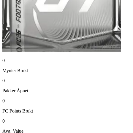
0
Mynter
Brukt
0
Pakker
Åpnet
0
FC Points
Brukt
0
Avg. Value