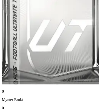
0
Mynter
Brukt
0