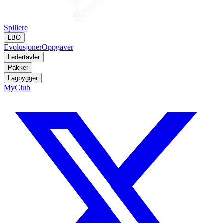
Spillere
LBO
Evolusjoner
Oppgaver
Ledertavler
Pakker
Lagbygger
MyClub