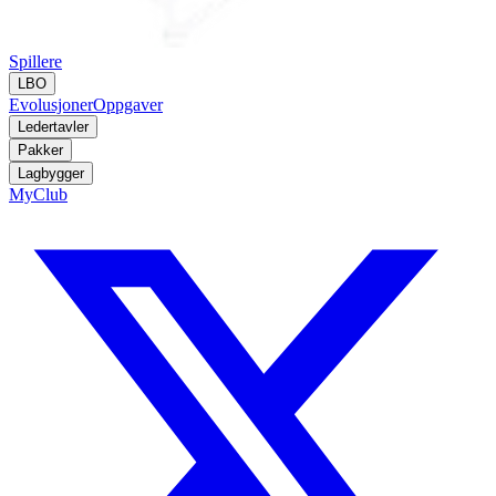
Spillere
LBO
Evolusjoner
Oppgaver
Ledertavler
Pakker
Lagbygger
MyClub