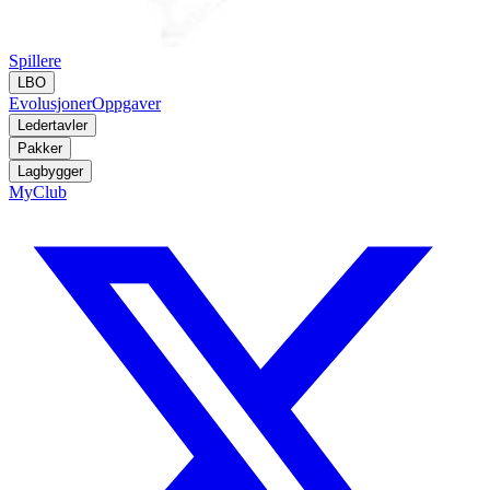
Spillere
LBO
Evolusjoner
Oppgaver
Ledertavler
Pakker
Lagbygger
MyClub