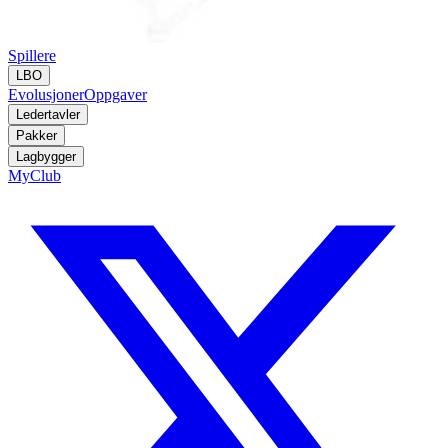
Spillere
LBO
Evolusjoner
Oppgaver
Ledertavler
Pakker
Lagbygger
MyClub