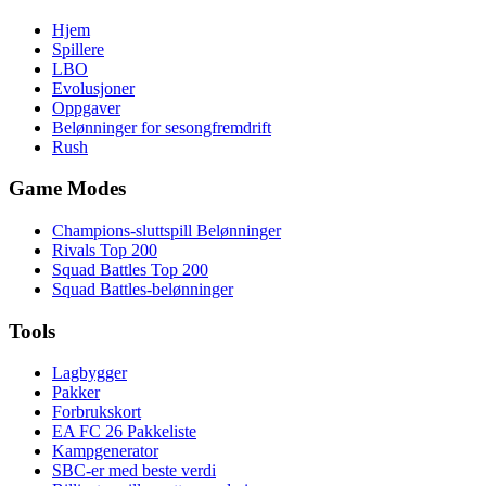
Hjem
Spillere
LBO
Evolusjoner
Oppgaver
Belønninger for sesongfremdrift
Rush
Game Modes
Champions-sluttspill Belønninger
Rivals Top 200
Squad Battles Top 200
Squad Battles-belønninger
Tools
Lagbygger
Pakker
Forbrukskort
EA FC 26 Pakkeliste
Kampgenerator
SBC-er med beste verdi