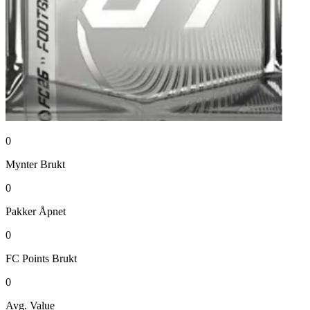
0
Mynter
Brukt
0
Pakker
Åpnet
0
FC Points
Brukt
0
Avg. Value