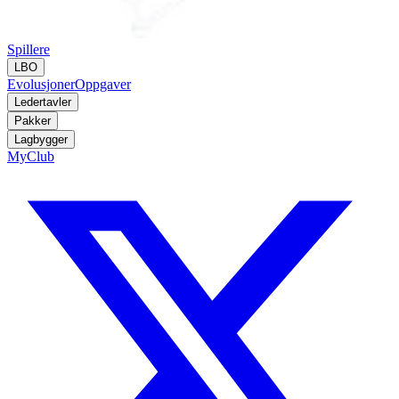
Spillere
LBO
Evolusjoner
Oppgaver
Ledertavler
Pakker
Lagbygger
MyClub