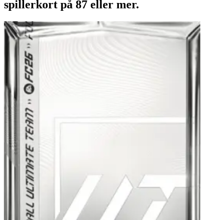
spillerkort på 87 eller mer.