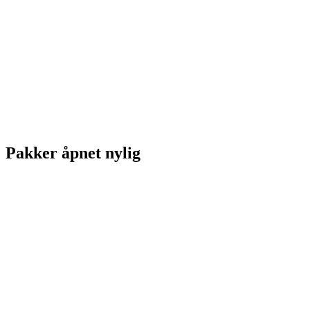
Pakker åpnet nylig