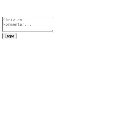
Lagre