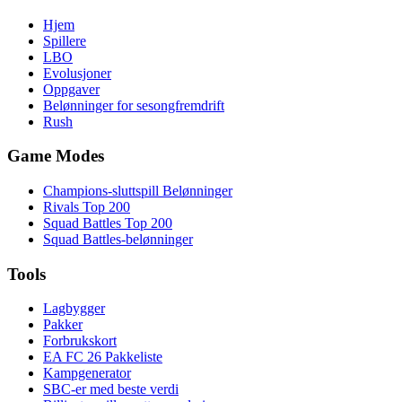
Hjem
Spillere
LBO
Evolusjoner
Oppgaver
Belønninger for sesongfremdrift
Rush
Game Modes
Champions-sluttspill Belønninger
Rivals Top 200
Squad Battles Top 200
Squad Battles-belønninger
Tools
Lagbygger
Pakker
Forbrukskort
EA FC 26 Pakkeliste
Kampgenerator
SBC-er med beste verdi