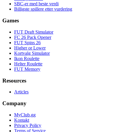
SBC-er med beste verdi
Billigste spillere etter vurdering
Games
FUT Draft Simulator
FC 26 Pack Opener
FUT Spins 26
Higher or Lower
Kortvalg Simulator
Ikon Roulette
Helter Roulette
FUT Memory
Resources
Articles
Company
MyClub.gg
Kontakt
Privacy Policy
Terms of Service