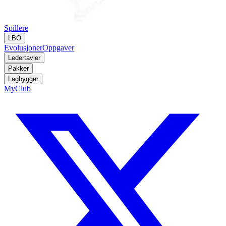
Spillere
LBO
Evolusjoner
Oppgaver
Ledertavler
Pakker
Lagbygger
MyClub