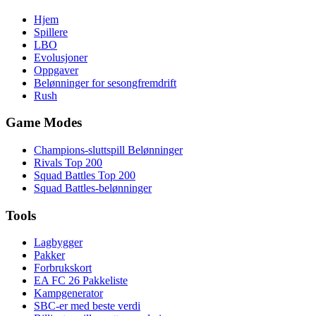
Hjem
Spillere
LBO
Evolusjoner
Oppgaver
Belønninger for sesongfremdrift
Rush
Game Modes
Champions-sluttspill Belønninger
Rivals Top 200
Squad Battles Top 200
Squad Battles-belønninger
Tools
Lagbygger
Pakker
Forbrukskort
EA FC 26 Pakkeliste
Kampgenerator
SBC-er med beste verdi