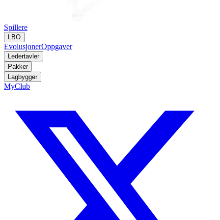
Spillere
LBO
Evolusjoner
Oppgaver
Ledertavler
Pakker
Lagbygger
MyClub