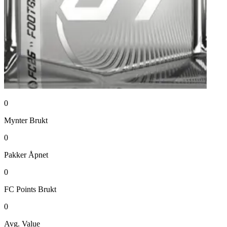
0
Mynter
Brukt
0
Pakker
Åpnet
0
FC Points
Brukt
0
Avg. Value