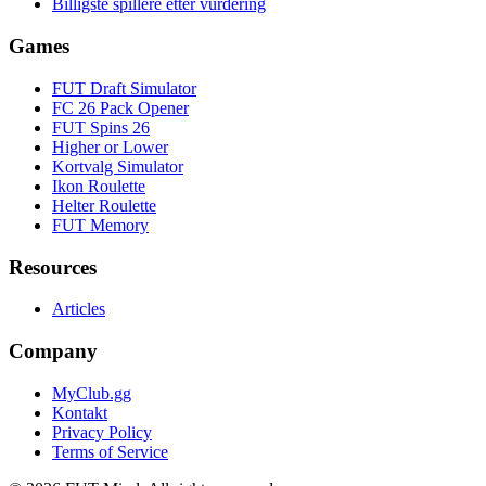
Billigste spillere etter vurdering
Games
FUT Draft Simulator
FC 26 Pack Opener
FUT Spins 26
Higher or Lower
Kortvalg Simulator
Ikon Roulette
Helter Roulette
FUT Memory
Resources
Articles
Company
MyClub.gg
Kontakt
Privacy Policy
Terms of Service