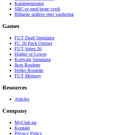
Kampgenerator
SBC-er med beste verdi
Billigste spillere etter vurdering
Games
FUT Draft Simulator
FC 26 Pack Opener
FUT Spins 26
Higher or Lower
Kortvalg Simulator
Ikon Roulette
Helter Roulette
FUT Memory
Resources
Articles
Company
MyClub.gg
Kontakt
Privacy Policy