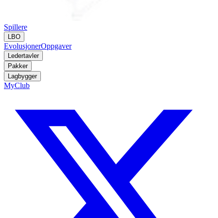
Spillere
LBO
Evolusjoner
Oppgaver
Ledertavler
Pakker
Lagbygger
MyClub