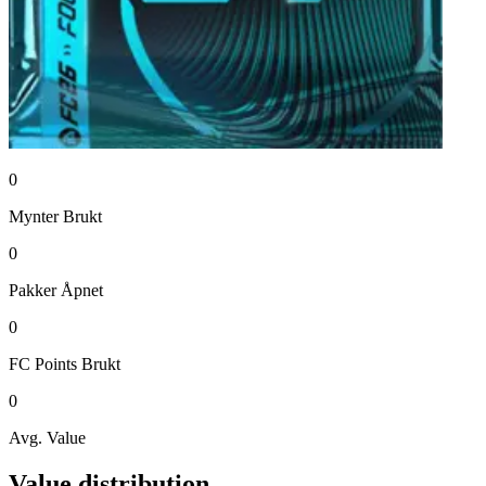
0
Mynter
Brukt
0
Pakker
Åpnet
0
FC Points
Brukt
0
Avg. Value
Value distribution