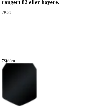
rangert 82 eller høyere.
7
Kort
7
Sjelden