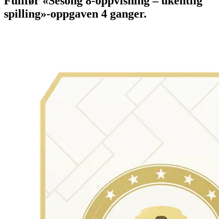
Fullfør «Sesong 8-oppvisning – ukentlig
spilling»-oppgaven 4 ganger.