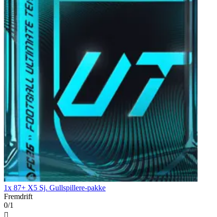
1x 87+ X5 Sj. Gullspillere-pakke
Fremdrift
0/1
