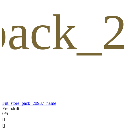
_pack_
Fut_store_pack_20937_name
Fremdrift
0/5

