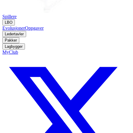
Spillere
LBO
Evolusjoner
Oppgaver
Ledertavler
Pakker
Lagbygger
MyClub