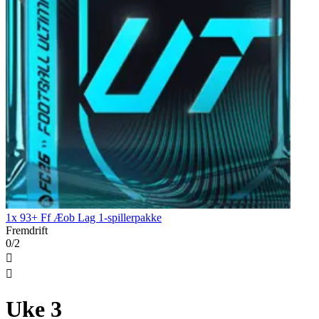
1x 93+ Ff Æob Lag 1-spillerpakke
Fremdrift
0/2


Uke 3