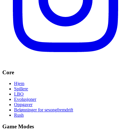
Core
Hjem
Spillere
LBO
Evolusjoner
Oppgaver
Belønninger for sesongfremdrift
Rush
Game Modes