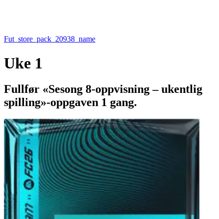
Fut_store_pack_20938_name
Uke 1
Fullfør «Sesong 8-oppvisning – ukentlig
spilling»-oppgaven 1 gang.