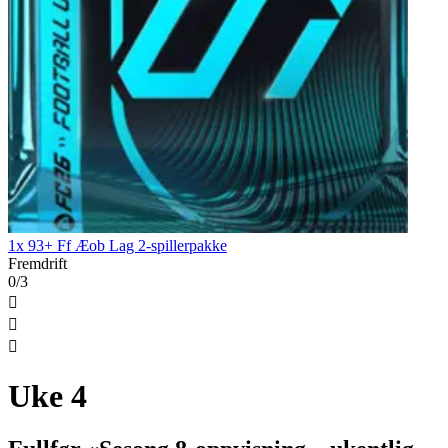
1x 93+ Ff Æob Lag 2-spillerpakke
Fremdrift
0/3



Uke 4