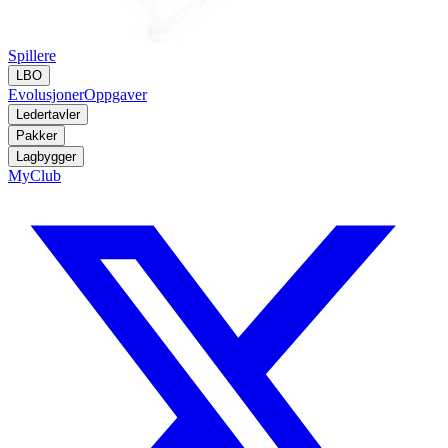
Spillere
LBO
Evolusjoner
Oppgaver
Ledertavler
Pakker
Lagbygger
MyClub