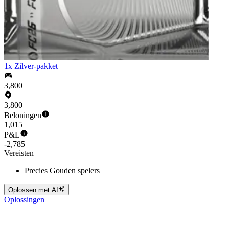
1x Zilver-pakket
3,800
3,800
Beloningen
1,015
P&L
-2,785
Vereisten
Precies Gouden spelers
Oplossen met AI
Oplossingen