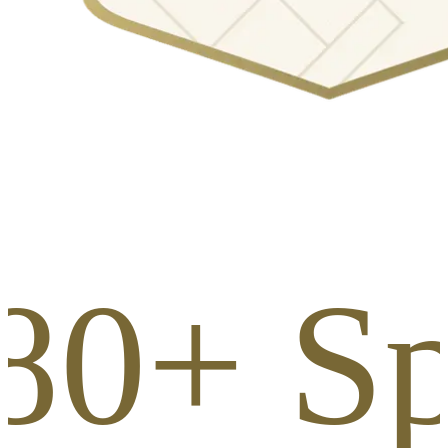
80+ S