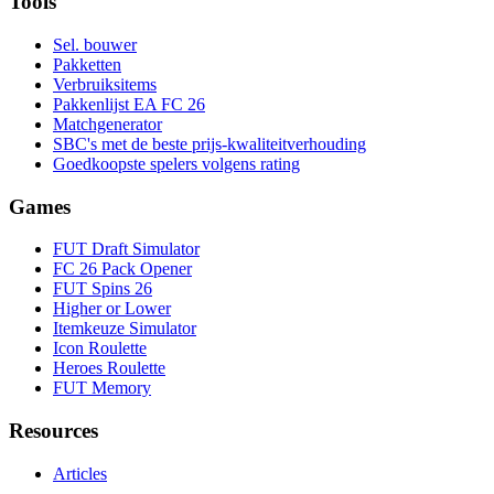
Tools
Sel. bouwer
Pakketten
Verbruiksitems
Pakkenlijst EA FC 26
Matchgenerator
SBC's met de beste prijs-kwaliteitverhouding
Goedkoopste spelers volgens rating
Games
FUT Draft Simulator
FC 26 Pack Opener
FUT Spins 26
Higher or Lower
Itemkeuze Simulator
Icon Roulette
Heroes Roulette
FUT Memory
Resources
Articles