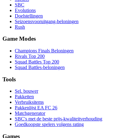
SBC
Evolutions
Doelstellingen
Seizoensvooruitgang-beloningen
Rush
Game Modes
Champions Finals Beloningen
Rivals Top 200
Squad Battles Top 200
Squad Battles-beloningen
Tools
Sel. bouwer
Pakketten
Verbruiksitems
Pakkenlijst EA FC 26
Matchgenerator
SBC's met de beste prijs-kwaliteitverhouding
Goedkoopste spelers volgens rating
Games