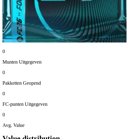
0
Munten
Uitgegeven
0
Pakketten
Geopend
0
FC-punten
Uitgegeven
0
Avg. Value
Value distribution