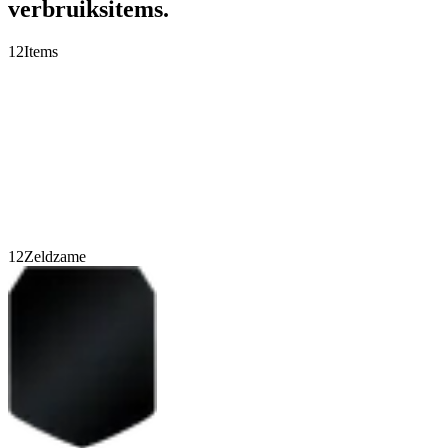
verbruiksitems.
12
Items
12
Zeldzame