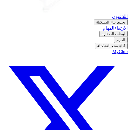
اللاعبون
تحدي بناء التشكيلة
الارتقاء
المهام
لوحات الصدارة
الحزم
أداة صنع التشكيلة
MyClub