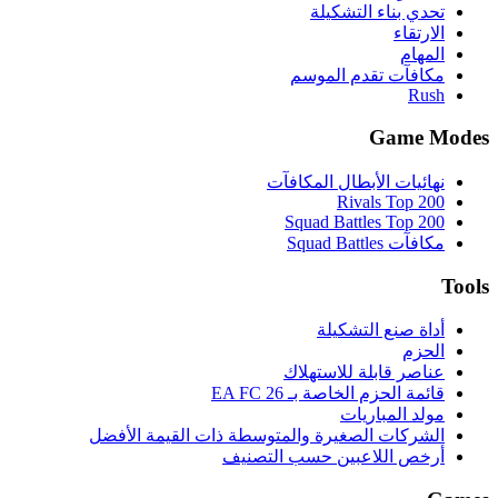
تحدي بناء التشكيلة
الارتقاء
المهام
مكافآت تقدم الموسم
Rush
Game Modes
نهائيات الأبطال المكافآت
Rivals Top 200
Squad Battles Top 200
مكافآت Squad Battles
Tools
أداة صنع التشكيلة
الحزم
عناصر قابلة للاستهلاك
قائمة الحزم الخاصة بـ EA FC 26
مولد المباريات
الشركات الصغيرة والمتوسطة ذات القيمة الأفضل
أرخص اللاعبين حسب التصنيف