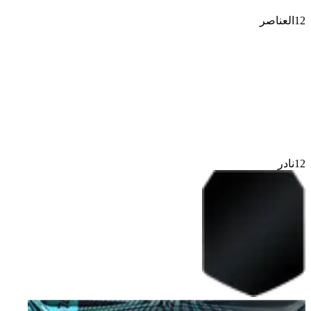
12
العناصر
12
نادر