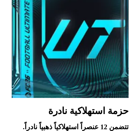
حزمة استهلاكية نادرة
تتضمن 12 عنصراً استهلاكياً ذهبياً نادراً.