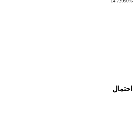
14.73990
%
احتمال