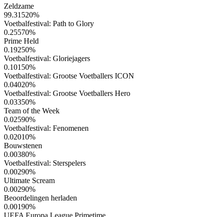
Zeldzame
99.31520
%
Voetbalfestival: Path to Glory
0.25570
%
Prime Held
0.19250
%
Voetbalfestival: Gloriejagers
0.10150
%
Voetbalfestival: Grootse Voetballers ICON
0.04020
%
Voetbalfestival: Grootse Voetballers Hero
0.03350
%
Team of the Week
0.02590
%
Voetbalfestival: Fenomenen
0.02010
%
Bouwstenen
0.00380
%
Voetbalfestival: Sterspelers
0.00290
%
Ultimate Scream
0.00290
%
Beoordelingen herladen
0.00190
%
UEFA Europa League Primetime