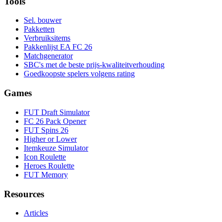
Tools
Sel. bouwer
Pakketten
Verbruiksitems
Pakkenlijst EA FC 26
Matchgenerator
SBC's met de beste prijs-kwaliteitverhouding
Goedkoopste spelers volgens rating
Games
FUT Draft Simulator
FC 26 Pack Opener
FUT Spins 26
Higher or Lower
Itemkeuze Simulator
Icon Roulette
Heroes Roulette
FUT Memory
Resources
Articles