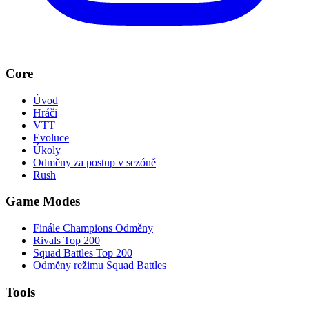
Core
Úvod
Hráči
VTT
Evoluce
Úkoly
Odměny za postup v sezóně
Rush
Game Modes
Finále Champions Odměny
Rivals Top 200
Squad Battles Top 200
Odměny režimu Squad Battles
Tools