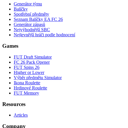
Generátor týmu
Balíčky
Spotřební předměty
Seznam Balíčky EA FC 26
Generátor zápasů
Nejvýhodnější SBC
Nejlevnější hráči podle hodnocení
Games
FUT Draft Simulator
FC 26 Pack Opener
FUT Spins 26
Higher or Lower
Výběr předmětu Simulator
Ikona Roulette
Hrdinové Roulette
FUT Memory
Resources
Articles
Company