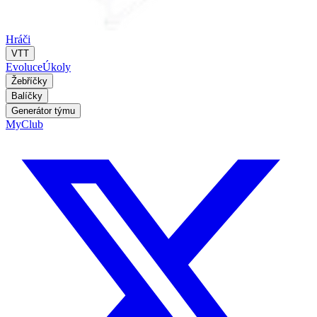
Hráči
VTT
Evoluce
Úkoly
Žebříčky
Balíčky
Generátor týmu
MyClub