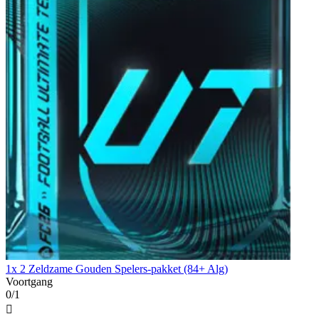
1x 2 Zeldzame Gouden Spelers-pakket (84+ Alg)
Voortgang
0/1
