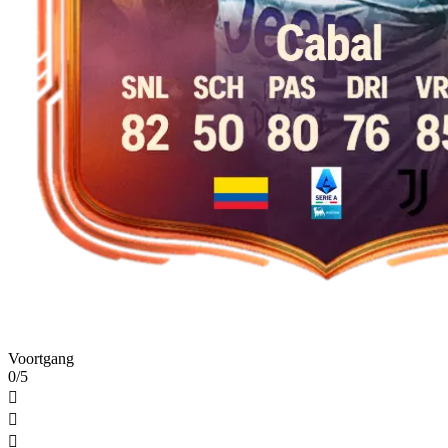
Voortgang
0/5


