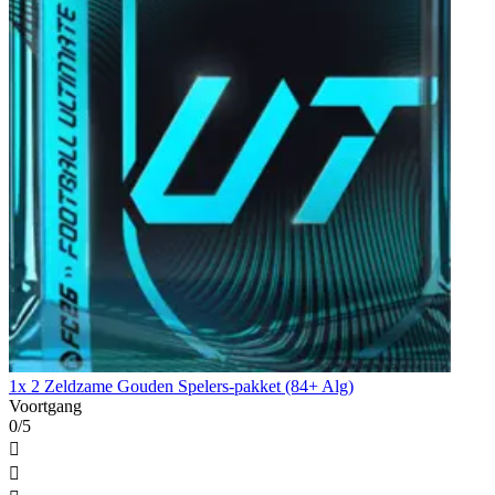
1x 2 Zeldzame Gouden Spelers-pakket (84+ Alg)
Voortgang
0/5

