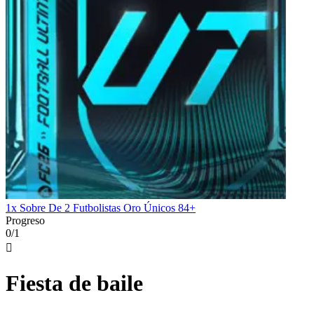
1x Sobre De 2 Futbolistas Oro Únicos 84+
Progreso
0/1

Fiesta de baile