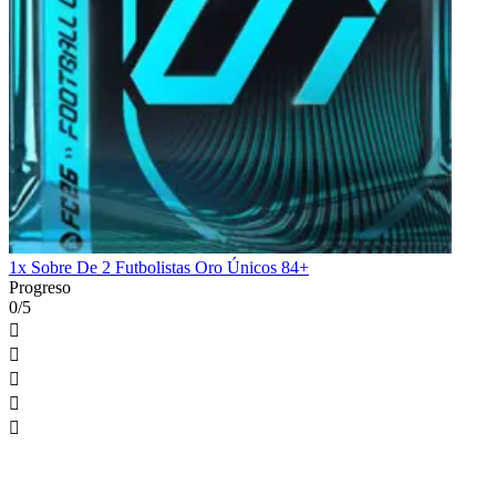
1x Sobre De 2 Futbolistas Oro Únicos 84+
Progreso
0/5




