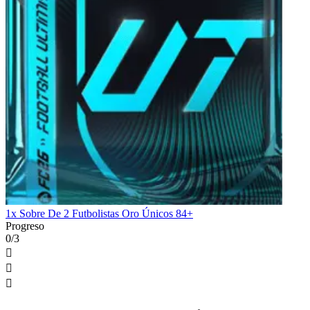
1x Sobre De 2 Futbolistas Oro Únicos 84+
Progreso
0/3


