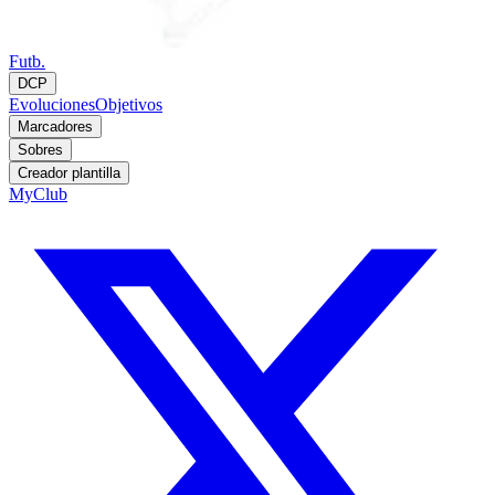
Futb.
DCP
Evoluciones
Objetivos
Marcadores
Sobres
Creador plantilla
MyClub