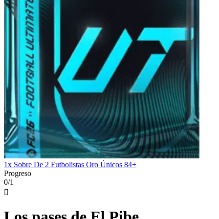
1x Sobre De 2 Futbolistas Oro Únicos 84+
Progreso
0/1

Los pases de El Pibe