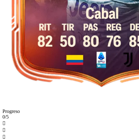
Progreso
0/5


