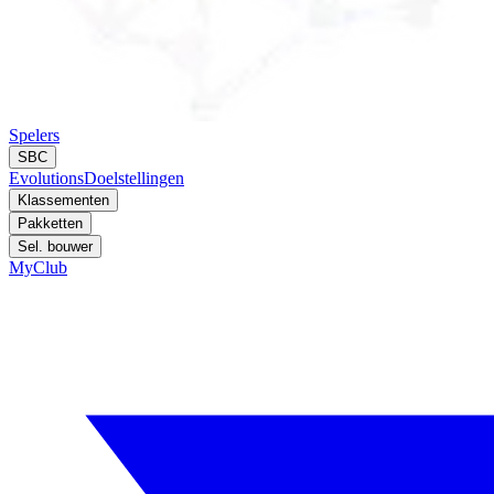
Spelers
SBC
Evolutions
Doelstellingen
Klassementen
Pakketten
Sel. bouwer
MyClub