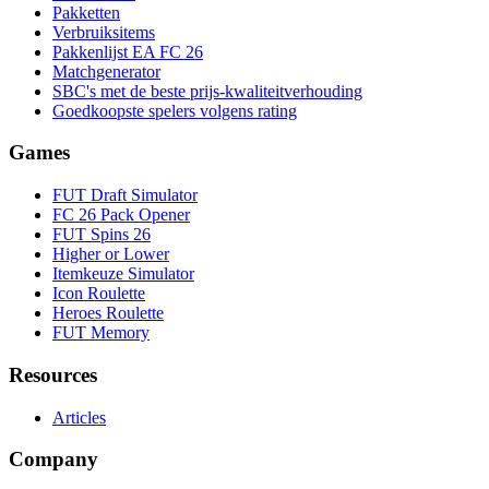
Pakketten
Verbruiksitems
Pakkenlijst EA FC 26
Matchgenerator
SBC's met de beste prijs-kwaliteitverhouding
Goedkoopste spelers volgens rating
Games
FUT Draft Simulator
FC 26 Pack Opener
FUT Spins 26
Higher or Lower
Itemkeuze Simulator
Icon Roulette
Heroes Roulette
FUT Memory
Resources
Articles
Company