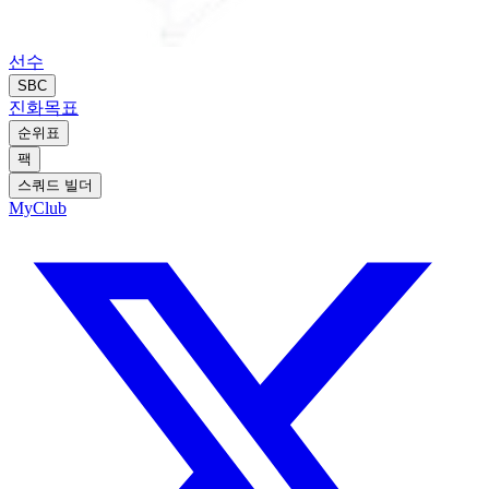
선수
SBC
진화
목표
순위표
팩
스쿼드 빌더
MyClub