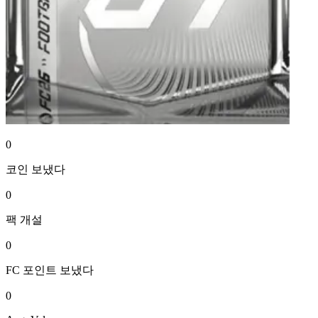
0
코인
보냈다
0
팩
개설
0
FC 포인트
보냈다
0