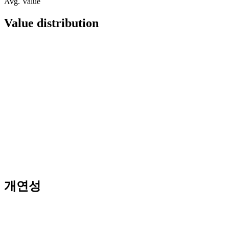
Avg. Value
Value distribution
개연성