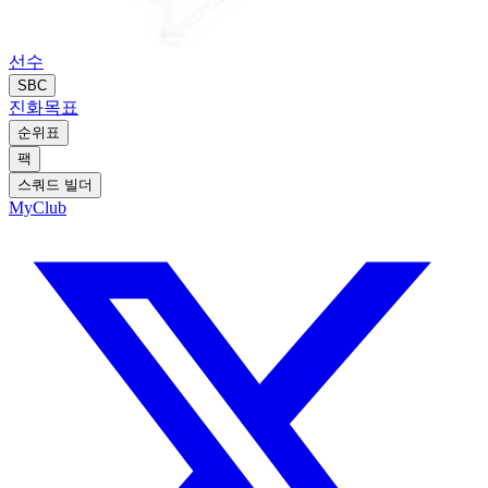
선수
SBC
진화
목표
순위표
팩
스쿼드 빌더
MyClub