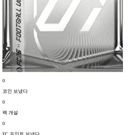
0
코인
보냈다
0
팩
개설
0
FC 포인트
보냈다