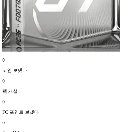
0
코인
보냈다
0
팩
개설
0
FC 포인트
보냈다
0