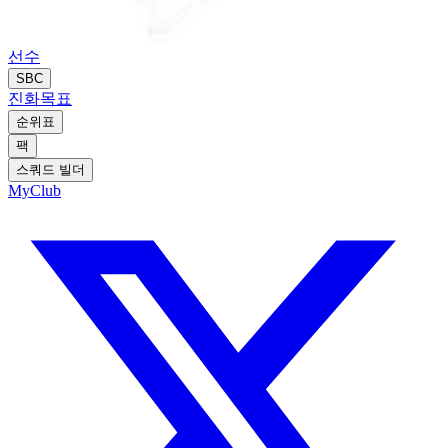
선수
SBC
진화
목표
순위표
팩
스쿼드 빌더
MyClub