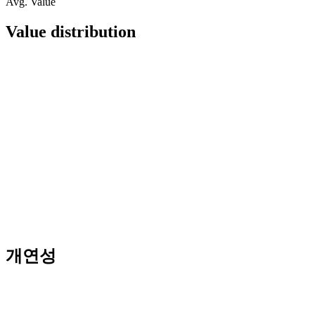
Avg. Value
Value distribution
개연성