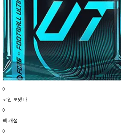
0
코인
보냈다
0
팩
개설
0