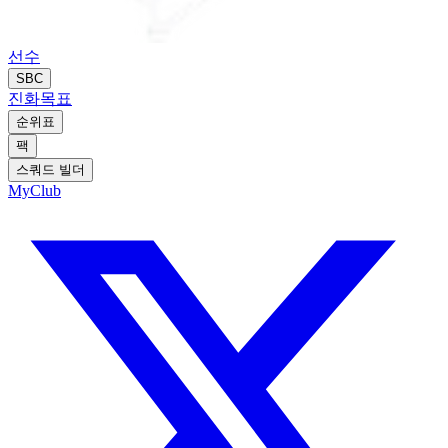
선수
SBC
진화
목표
순위표
팩
스쿼드 빌더
MyClub