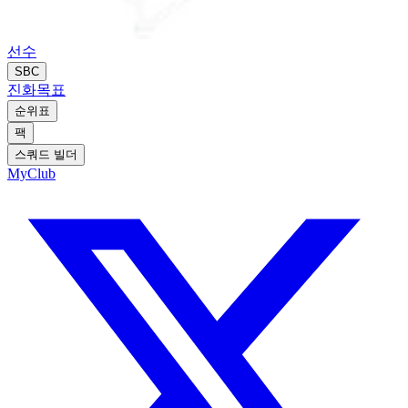
선수
SBC
진화
목표
순위표
팩
스쿼드 빌더
MyClub