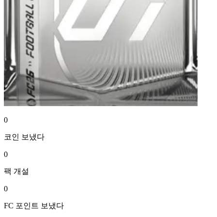
0
코인
보냈다
0
팩
개설
0
FC 포인트
보냈다