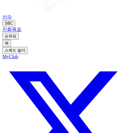
선수
SBC
진화
목표
순위표
팩
스쿼드 빌더
MyClub