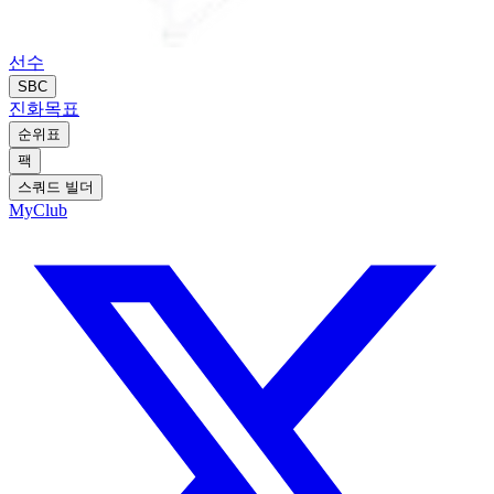
선수
SBC
진화
목표
순위표
팩
스쿼드 빌더
MyClub