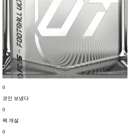
0
코인
보냈다
0
팩
개설
0