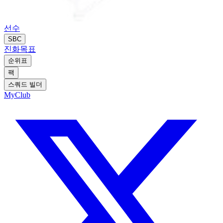
선수
SBC
진화
목표
순위표
팩
스쿼드 빌더
MyClub