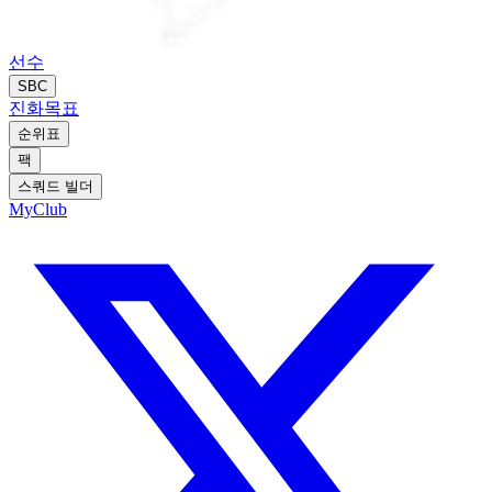
선수
SBC
진화
목표
순위표
팩
스쿼드 빌더
MyClub