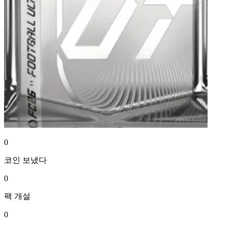
0
코인
보냈다
0
팩
개설
0