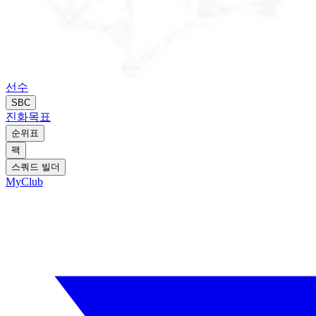
선수
SBC
진화
목표
순위표
팩
스쿼드 빌더
MyClub