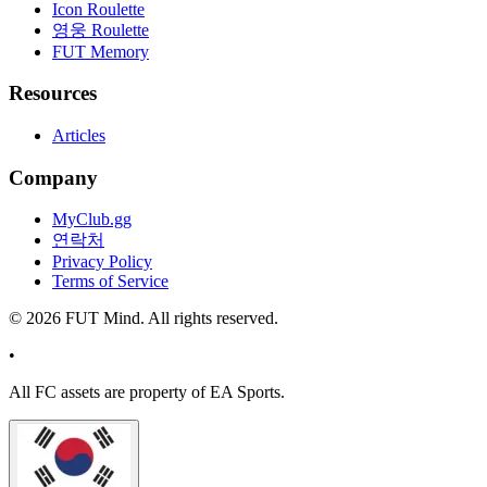
Icon Roulette
영웅 Roulette
FUT Memory
Resources
Articles
Company
MyClub.gg
연락처
Privacy Policy
Terms of Service
©
2026
FUT Mind. All rights reserved.
•
All
FC
assets are property of EA Sports.