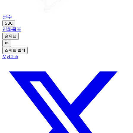
선수
SBC
진화
목표
순위표
팩
스쿼드 빌더
MyClub