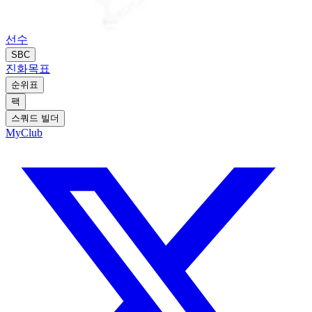
선수
SBC
진화
목표
순위표
팩
스쿼드 빌더
MyClub