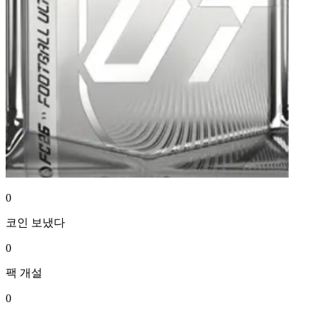
0
코인
보냈다
0
팩
개설
0