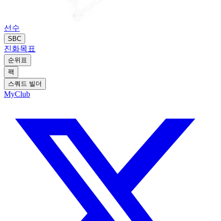
선수
SBC
진화
목표
순위표
팩
스쿼드 빌더
MyClub