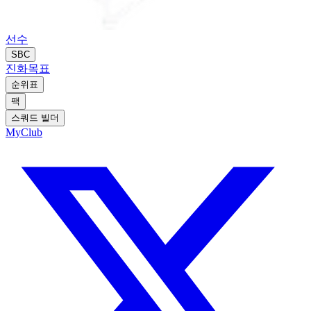
선수
SBC
진화
목표
순위표
팩
스쿼드 빌더
MyClub