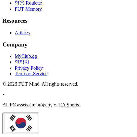
영웅 Roulette
FUT Memory
Resources
Articles
Company
MyClub.gg
연락처
Privacy Policy
Terms of Service
©
2026
FUT Mind. All rights reserved.
•
All
FC
assets are property of EA Sports.