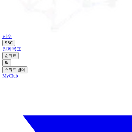
선수
SBC
진화
목표
순위표
팩
스쿼드 빌더
MyClub