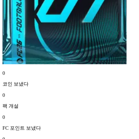
0
코인
보냈다
0
팩
개설
0
FC 포인트
보냈다