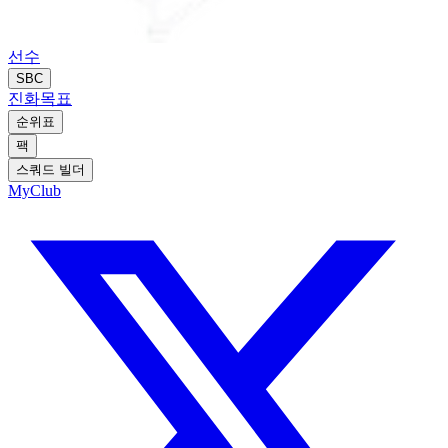
선수
SBC
진화
목표
순위표
팩
스쿼드 빌더
MyClub