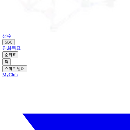
선수
SBC
진화
목표
순위표
팩
스쿼드 빌더
MyClub