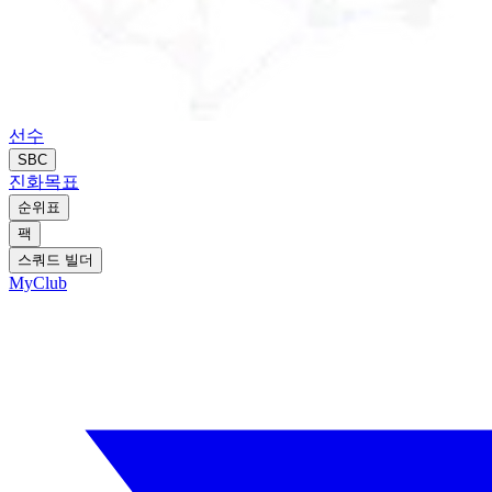
선수
SBC
진화
목표
순위표
팩
스쿼드 빌더
MyClub