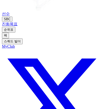
선수
SBC
진화
목표
순위표
팩
스쿼드 빌더
MyClub