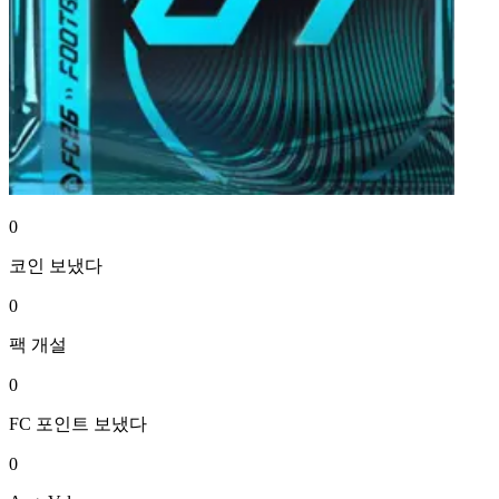
0
코인
보냈다
0
팩
개설
0
FC 포인트
보냈다
0