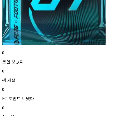
0
코인
보냈다
0
팩
개설
0
FC 포인트
보냈다
0