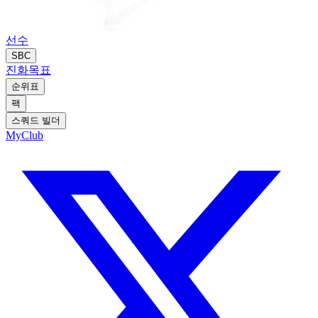
선수
SBC
진화
목표
순위표
팩
스쿼드 빌더
MyClub