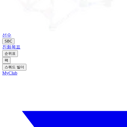
선수
SBC
진화
목표
순위표
팩
스쿼드 빌더
MyClub