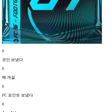
0
코인
보냈다
0
팩
개설
0
FC 포인트
보냈다
0