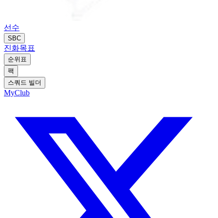
선수
SBC
진화
목표
순위표
팩
스쿼드 빌더
MyClub